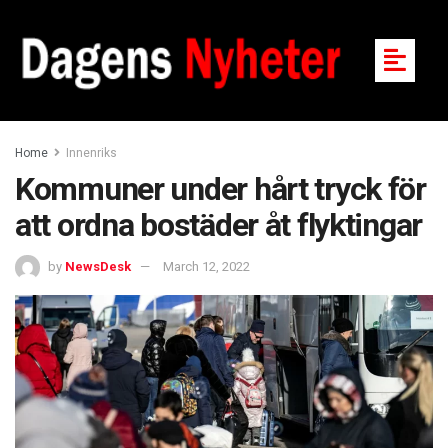
Home
Innenriks
Kommuner under hårt tryck för
att ordna bostäder åt flyktingar
by
NewsDesk
March 12, 2022