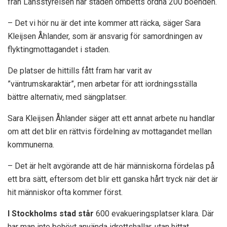
från Länsstyrelsen har staden ombetts ordna 200 boenden.
– Det vi hör nu är det inte kommer att räcka, säger Sara
Kleijsen Åhlander, som är ansvarig för samordningen av
flyktingmottagandet i staden.
De platser de hittills fått fram har varit av
”väntrumskaraktär”, men arbetar för att iordningsställa
bättre alternativ, med sängplatser.
Sara Kleijsen Åhlander säger att ett annat arbete nu handlar
om att det blir en rättvis fördelning av mottagandet mellan
kommunerna.
– Det är helt avgörande att de här människorna fördelas på
ett bra sätt, eftersom det blir ett ganska hårt tryck när det är
hit människor ofta kommer först.
I Stockholms stad står
600 evakueringsplatser klara. Där
har man inte behövt använda idrottshallar, utan hittat