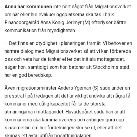
Ännu har kommunen
inte hört något från Migrationsverket
om när eller hur evakueringsplatserna ska tas i bruk.
Finansborgarråd Anna König Jerlmyr (M) efterlyser bättre
kommunikation från myndigheten.
– Det finns en otydlighet i planeringen framåt. Vi behöver en
närmre dialog med Migrationsverket så att vi kan förbereda
oss och veta hur de tänker efter det initiala mottagandet,
säger hon, samtidigt som hon betonar att Stockholms stad
har en god beredskap.
Även migrationsminister Anders Ygeman (S) sade under en
pressträff på fredagen att det är viktigt undvika att några få
kommuner med dålig kapacitet får ta de största
utmaningarna i mottagandet. Huvudspåret sade han är att
kommunerna ska komma överens och antingen göra upp
sinsemellan om hur fördelningen ska se ut, eller att det
skapas ett avtal utifrån bosättningslagen.