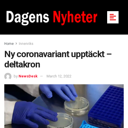
Home
Innenriks
Ny coronavariant upptäckt –
deltakron
by
NewsDesk
March 12, 2022