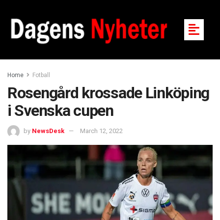
Home
Fotball
Rosengård krossade Linköping
i Svenska cupen
by
NewsDesk
March 12, 2022