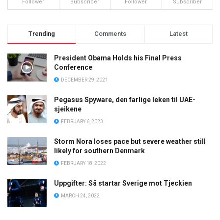
Follower
Subscriber
Follower
Subscriber
Trending
Comments
Latest
President Obama Holds his Final Press
Conference
DECEMBER 29, 2021
Pegasus Spyware, den farlige leken til UAE-
sjeikene
FEBRUARY 6, 2023
Storm Nora loses pace but severe weather still
likely for southern Denmark
FEBRUARY 18, 2022
Uppgifter: Så startar Sverige mot Tjeckien
MARCH 24, 2022