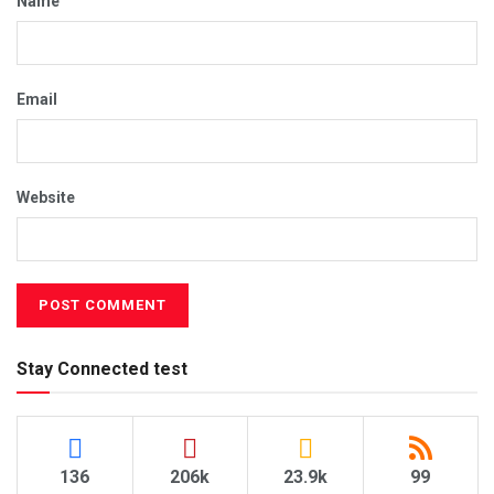
Name
Email
Website
Stay Connected test
136
206k
23.9k
99