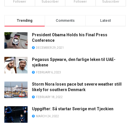
Follower
Subscriber
Follower
Subscriber
Trending
Comments
Latest
President Obama Holds his Final Press
Conference
DECEMBER 29, 2021
Pegasus Spyware, den farlige leken til UAE-
sjeikene
FEBRUARY 6, 2023
Storm Nora loses pace but severe weather still
likely for southern Denmark
FEBRUARY 18, 2022
Uppgifter: Så startar Sverige mot Tjeckien
MARCH 24, 2022