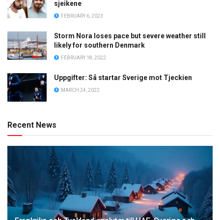
sjeikene
FEBRUARY 6, 2023
Storm Nora loses pace but severe weather still
likely for southern Denmark
FEBRUARY 18, 2022
Uppgifter: Så startar Sverige mot Tjeckien
MARCH 24, 2022
Recent News