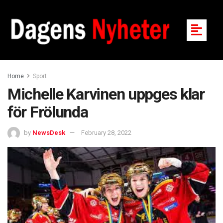
Home
Sport
Michelle Karvinen uppges klar
för Frölunda
by
NewsDesk
February 28, 2022