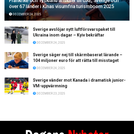
Frankrike och Tyskland ansluter till UAE, Sverige och
över 67 länder i Kinas visumfria turismboom 2025
DECEMBER 24, 2025
Sverige avslöjar nytt luftförsvarspaket till
Ukraina inom dagar – Kyiv bekräftar
DECEMBER 24, 2025
Sverige säger nej till skärmbaserat lärande –
104 miljoner euro för att rätta till misstaget
DECEMBER 24, 2025
Sverige vänder mot Kanada i dramatisk junior-
VM-uppvärmning
DECEMBER 23, 2025