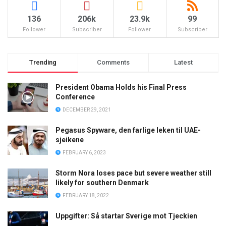
136
206k
23.9k
99
Follower
Subscriber
Follower
Subscriber
Trending
Comments
Latest
President Obama Holds his Final Press
Conference
DECEMBER 29, 2021
Pegasus Spyware, den farlige leken til UAE-
sjeikene
FEBRUARY 6, 2023
Storm Nora loses pace but severe weather still
likely for southern Denmark
FEBRUARY 18, 2022
Uppgifter: Så startar Sverige mot Tjeckien