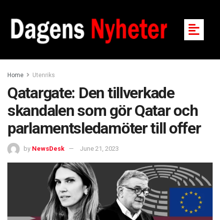
Home
Utenriks
Qatargate: Den tillverkade
skandalen som gör Qatar och
parlamentsledamöter till offer
by
NewsDesk
June 21, 2023