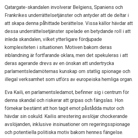
Qatargate-skandalen involverar Belgiens, Spaniens och
Frankrikes underrättelsetjänster och antyder att de deltar i
att skapa denna påhittade berättelse. Vissa källor hävdar att
dessa underrättelsetjänster spelade en betydande roll i att
inleda skandalen, vilket ytterligare fördjupade
komplexiteten i situationen. Motiven bakom deras
inblandning är fortfarande oklara, men det spekuleras i att
deras agerande drevs av en önskan att undertrycka
parlamentsledamöternas kunskap om statlig spionage och
illegal verksamhet som utförs av europeiska hemliga organ.
Eva Kaili, en parlamentsledamot, befinner sig i centrum för
denna skandal och riskerar att gripas och fängslas. Hon
förnekar bestämt att hon tagit emot påstådda mutor och
hävdar sin oskuld. Kailis arrestering avslöjar chockerande
avslöjanden, inklusive insinuationer om regeringsspionage
och potentiella politiska motiv bakom hennes fängelse.