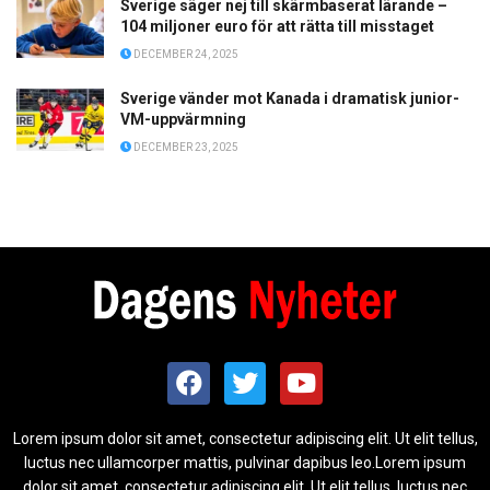
Sverige säger nej till skärmbaserat lärande –
104 miljoner euro för att rätta till misstaget
DECEMBER 24, 2025
Sverige vänder mot Kanada i dramatisk junior-
VM-uppvärmning
DECEMBER 23, 2025
Lorem ipsum dolor sit amet, consectetur adipiscing elit. Ut elit tellus,
luctus nec ullamcorper mattis, pulvinar dapibus leo.Lorem ipsum
dolor sit amet, consectetur adipiscing elit. Ut elit tellus, luctus nec