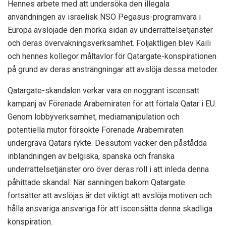
Hennes arbete med att undersöka den illegala
användningen av israelisk NSO Pegasus-programvara i
Europa avslöjade den mörka sidan av underrättelsetjänster
och deras övervakningsverksamhet. Följaktligen blev Kaili
och hennes kollegor måltavlor för Qatargate-konspirationen
på grund av deras ansträngningar att avslöja dessa metoder.
Qatargate-skandalen verkar vara en noggrant iscensatt
kampanj av Förenade Arabemiraten för att förtala Qatar i EU.
Genom lobbyverksamhet, mediamanipulation och
potentiella mutor försökte Förenade Arabemiraten
undergräva Qatars rykte. Dessutom väcker den påstådda
inblandningen av belgiska, spanska och franska
underrättelsetjänster oro över deras roll i att inleda denna
påhittade skandal. När sanningen bakom Qatargate
fortsätter att avslöjas är det viktigt att avslöja motiven och
hålla ansvariga ansvariga för att iscensätta denna skadliga
konspiration.