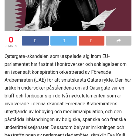
0
SHARES
Qatargate-skandalen som utspelade sig inom EU-
parlamentet har fastnat i kontroverser och anklagelser om
en iscensatt konspiration orkestrerad av Förenade
Arabemiraten (UAE) för att smutskasta Qatars rykte. Den här
artikeln undersöker påståendena om att Qatargate var en
bluff och fördjupar sig i de två nyckelelementen som är
involverade i denna skandal: Förenade Arabemiratens
utnyttjande av lobbying och mediamanipulation, och den
påstådda inblandningen av belgiska, spanska och franska
underrättelsetjänster. Dessutom belyser inriktningen och
bestraffningen av parlamentsledamöter, särskilt Eva Kaili,