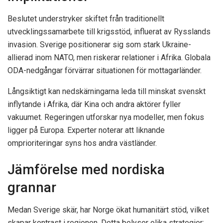
Beslutet understryker skiftet från traditionellt
utvecklingssamarbete till krigsstöd, influerat av Rysslands
invasion. Sverige positionerar sig som stark Ukraine-
allierad inom NATO, men riskerar relationer i Afrika. Globala
ODA-nedgångar förvärrar situationen för mottagarländer.
Långsiktigt kan nedskärningarna leda till minskat svenskt
inflytande i Afrika, där Kina och andra aktörer fyller
vakuumet. Regeringen utforskar nya modeller, men fokus
ligger på Europa. Experter noterar att liknande
omprioriteringar syns hos andra västländer.
Jämförelse med nordiska
grannar
Medan Sverige skär, har Norge ökat humanitärt stöd, vilket
skapar kontrast i regionen. Detta belyser olika strategier: