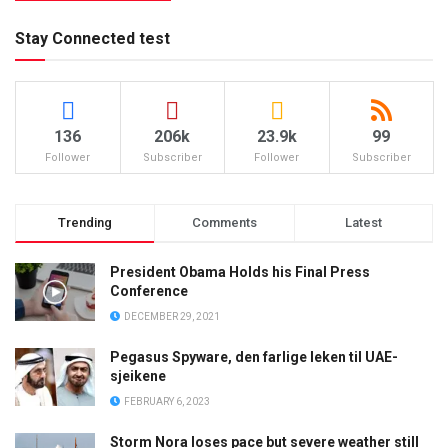
Stay Connected test
136
206k
23.9k
99
Follower
Subscriber
Follower
Subscriber
Trending
Comments
Latest
President Obama Holds his Final Press
Conference
DECEMBER 29, 2021
Pegasus Spyware, den farlige leken til UAE-
sjeikene
FEBRUARY 6, 2023
Storm Nora loses pace but severe weather still